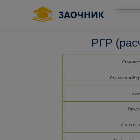
РГР (рас
Стоимост
Стандартный с
Гара
Предо
Автор-ис