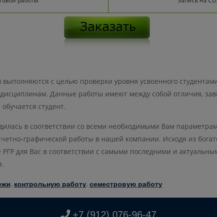
товой работы
Запись на CD
) выполняются с целью проверки уровня усвоенного студентами
исциплинам. Данные работы имеют между собой отличия, зави
обучается студент.
одилась в соответствии со всеми необходимыми Вам параметра
четно-графической работы в нашей компании. Исходя из бога
 РГР для Вас в соответствии с самыми последними и актуальн
.
,
,
ежи
контрольную работу
семестровую работу
+7 (912) 076-96-47