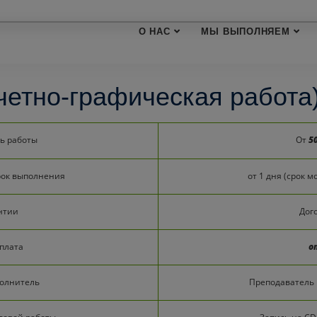
О НАС
МЫ ВЫПОЛНЯЕМ
четно-графическая работа)
ь работы
От
5
рок выполнения
от 1 дня (срок 
нтии
Дого
плата
о
полнитель
Преподаватель 